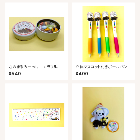
さのまるみーっけ カラフルチョ
立体マスコット付きボールペン
コ缶
¥540
¥400